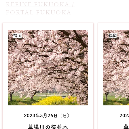
REFINE FUKUOKA /
PORTAL FUKUOKA
​福岡
​福岡
2023年3月26日（日）
20
​草場川の桜並木
​