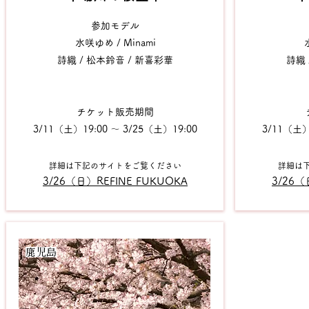
参加モデル
水咲ゆめ / Minami
詩織 / 松本鈴音 / 新喜彩華
詩織 
チケット販売期間
3/11
（土）19:00 〜 3/25（土）19:00
3/11
（土）1
詳細は下記のサイトをご覧ください
詳細は
3/26
（日）REFINE FUKUOKA
3/26
（日
​鹿児島