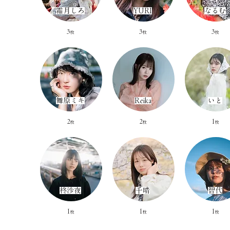
​霜月しろ
YURI
​なるむ
​3
​3
​3
枚
枚
枚
​舞原ミキ
Reika
​いと
2
2
1
枚
枚
枚
​柊沙夜
​千晴
​智代
​1
​1
​1
枚​
枚​
枚​