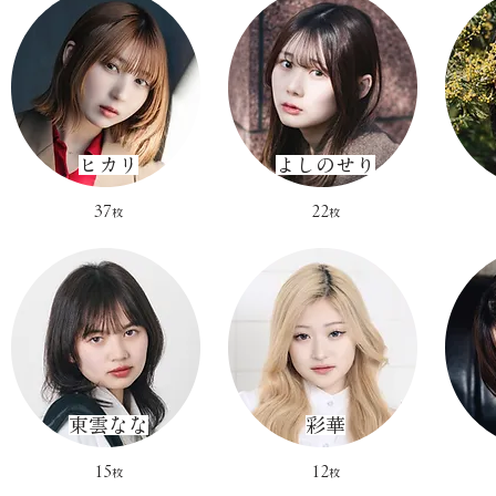
​ヒカリ​
​よしのせり
37
22
枚
枚
​東雲なな
​彩華
​15
​12
枚
枚