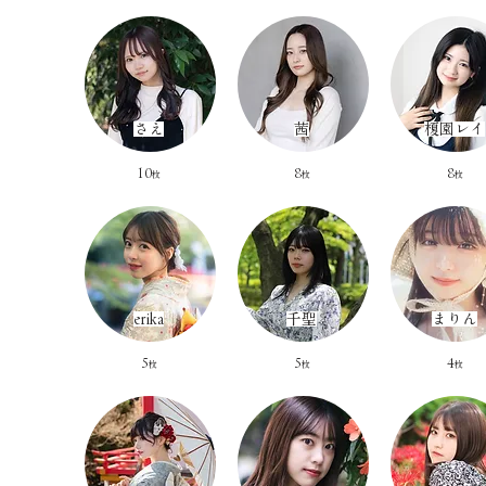
​さえ
​茜
​榎園レイ
​10
​8
8
枚​
枚
枚
erika
​千聖
​まりん
​5
​5
​4
枚​
枚
枚