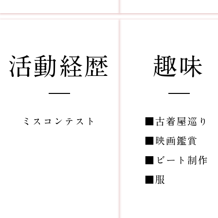
​活動経歴
​趣味
​ミスコンテスト
■古着屋巡り
■映画鑑賞
■ビート制作
■服