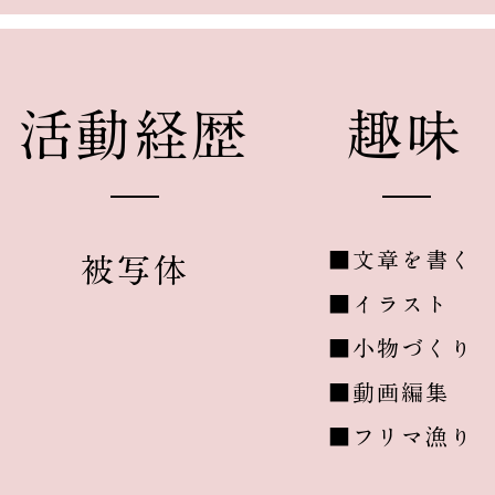
​活動経歴
​趣味
■文章を書く
​被写体
■イラスト
■小物づくり
■動画編集
■フリマ漁り