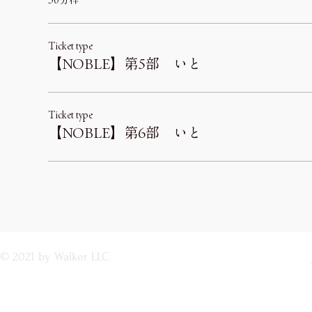
30分枠
Ticket type
【NOBLE】第5部 いと
Ticket type
【NOBLE】第6部 いと
© 2021 by Walker LLC