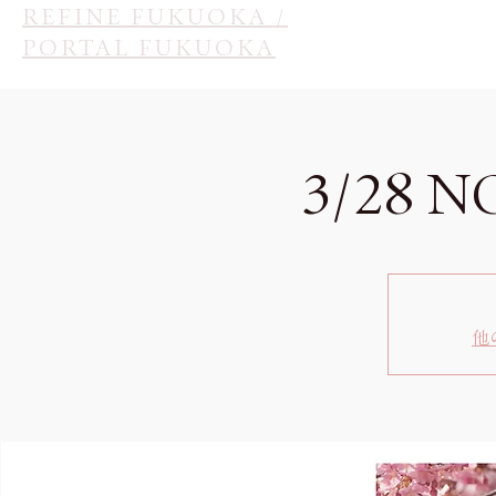
REFINE FUKUOKA /
PORTAL FUKUOKA
3/28 
他