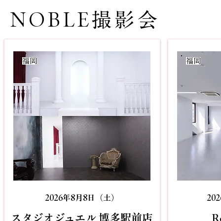
NOBLE撮影会
​福岡
​福岡
2026年8月8日（土）
20
​スタジオジュエル 博多駅前店​
R