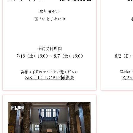
参加モデル
茜 / いと / あいり
水
予約受付期間
7/18（土）19:00 〜 8/7（金）19:00
8/2（日）1
詳細
は下記のサイトをご
覧
くださ
い
詳細
は
8/8（土）NOBLE撮影会
8/2
​鹿児島